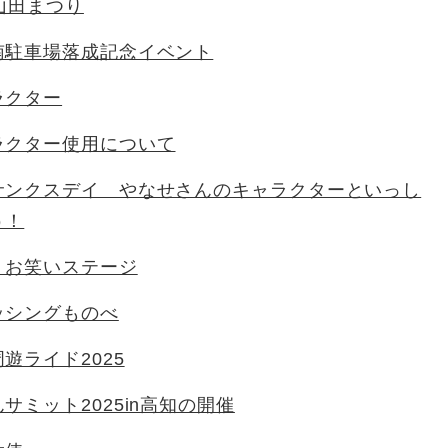
山田まつり
南駐車場落成記念イベント
ラクター
ラクター使用について
サンクスデイ やなせさんのキャラクターといっし
う！
 お笑いステージ
ッシングものべ
遊ライド2025
サミット2025in高知の開催