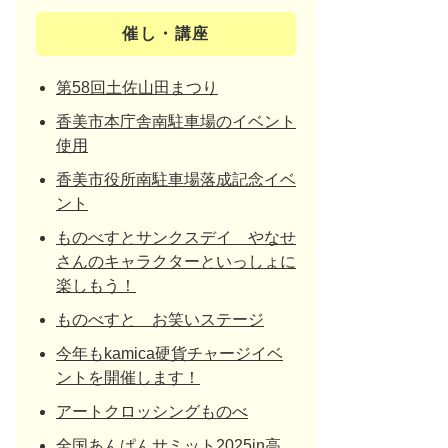
催し・講座
第58回土佐山田まつり
香美市本庁舎南駐車場のイベント
使用
香美市役所南駐車場落成記念イベ
ント
ものべすとサンクスデイ やなせ
さんのキャラクターといっしょに
楽しもう！
ものべすと お笑いステージ
今年もkamica硬貨チャージイベ
ントを開催します！
アートクロッシングものべ
全国あんぱんサミット2025in高