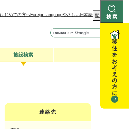
はじめての方へ
Foreign language
やさしい日本語
検
閲覧補助
索
施設検索
康
聴
閉じる
閉じる
全・消費者安全
閉じる
閉じる
連絡先
閉じる