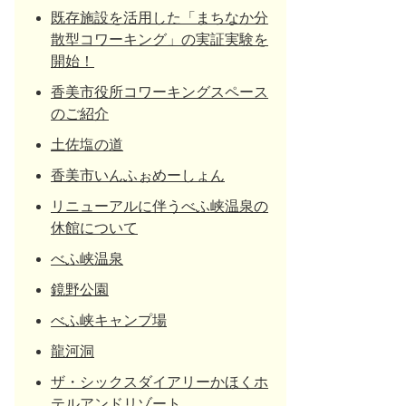
既存施設を活用した「まちなか分
散型コワーキング」の実証実験を
開始！
香美市役所コワーキングスペース
のご紹介
土佐塩の道
香美市いんふぉめーしょん
リニューアルに伴うべふ峡温泉の
休館について
べふ峡温泉
鏡野公園
べふ峡キャンプ場
龍河洞
ザ・シックスダイアリーかほくホ
テルアンドリゾート