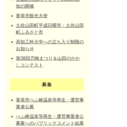
知の開催
香美市観光大使
土佐山田町平成日曜市・土佐山田
町ふるさと市
高知工科大学への立ち入り制限の
お知らせ
第38回刃物まつり＆山田のかか
しコンテスト
募集
香美市べふ峡温泉等再生・運営事
業者公募
べふ峡温泉等再生・運営事業者公
募案へのパブリックコメント結果