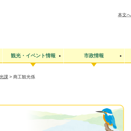
メニューを飛ばして本文へ
本文へ
観光・イベント情報
市政情報
光課
>
商工観光係
税金
建設・上下水道
コミュニティ・まちづくり
保険・年金
ごみ・環境
条例・規則
医療・健
税金
広報・広
教育
その他
生涯学習・文化財
人権
救急・消防
防災・災害
防犯・安
市役所・施設案内