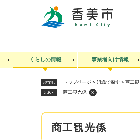
ペ
ー
ジ
の
先
キ
頭
ー
で
ワ
す
ー
くらしの情報
事業者向け情報
。
ド
検
索
トップページ
>
組織で探す
>
商工観
現在地
ライフステージ
入札・契約
観光スポット・観光施設
市政
施設検索
住民票・戸籍
産業振興
イベント・お祭り・特産品
市政への参加
商工観光係
足あと
福祉
広告
掲示場
子ども
保険
水道・下水道
ごみ・環境・動物
住宅・土地
交通情報
本
商工観光係
文