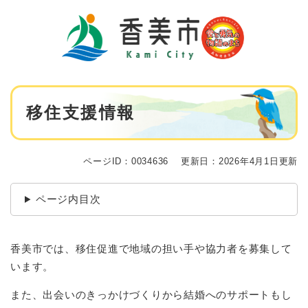
ペ
メニューを飛ばして本文へ
ー
ジ
の
先
頭
で
本
す
移住支援情報
文
。
ページID：0034636
更新日：2026年4月1日更新
ページ内目次
香美市では、移住促進で地域の担い手や協力者を募集して
います。
また、出会いのきっかけづくりから結婚へのサポートもし