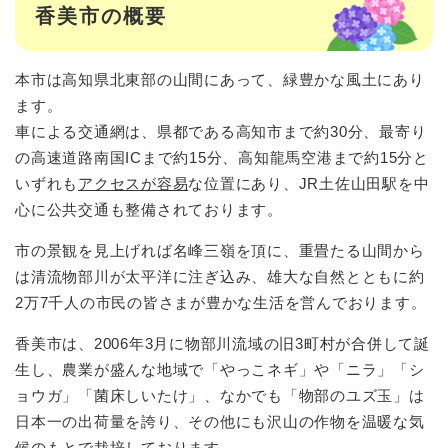
香美市の概要
本市は高知県北東部の山間にあって、緑豊かな風土にあり
ます。
車による交通網は、県都である高知市まで約30分、最寄り
の高速道路南国ICまで約15分、高知龍馬空港まで約15分と
いずれも
アクセスが容易
な位置にあり、JR土佐山田駅を中
心に公共交通も整備されております。
市の景観を見上げれば名峰三嶺を頂に、重畳たる山間から
は清流物部川が太平洋に注ぎ込み、雄大な自然とともに約
2万7千人の市民の皆さまが豊かな生活を営んでおります。
香美市は、2006年3月に物部川流域の旧3町村が合併して誕
生し、農業が盛んな地域で「やっこネギ」や「ニラ」「シ
ョウガ」「菌床しいたけ」、なかでも「物部のユズ玉」は
日本一の出荷量を誇り、その他にも沢山の作物を温暖な気
候のもとで栽培しております。