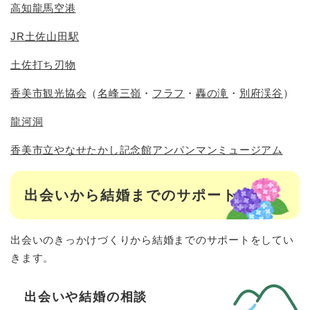
高知龍馬空港
JR土佐山田駅
土佐打ち刃物
香美市観光協会
（
名峰三嶺
・
フラフ
・
轟の滝
・
別府渓谷
）
龍河洞
香美市立やなせたかし記念館アンパンマンミュージアム
出会いから結婚までのサポート
出会いのきっかけづくりから結婚までのサポートをしてい
きます。
出会いや結婚の相談