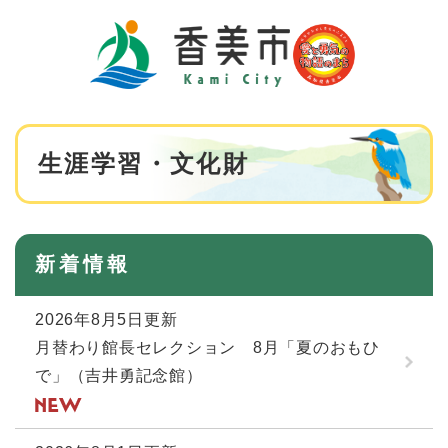
ペ
メニューを飛ばして本文へ
ー
ジ
の
先
頭
で
本
す
生涯学習・文化財
文
。
新着情報
2026年8月5日更新
月替わり館長セレクション 8月「夏のおもひ
で」（吉井勇記念館）