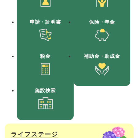
申請
・証明書
保険
・年金
税金
補助金
・助成金
施設検索
ライフステージ