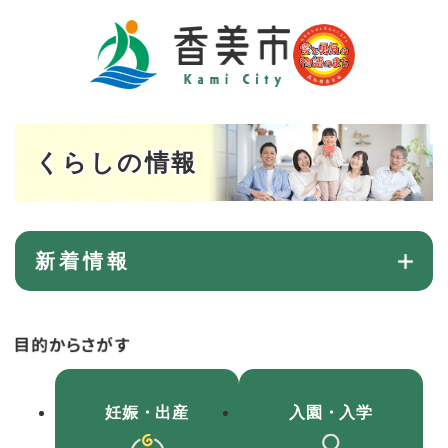
ペ
メニューを飛ばして本文へ
ー
ジ
の
先
頭
で
本
くらしの情報
す
文
。
新着情報
妊娠
・出産
入園
・入学