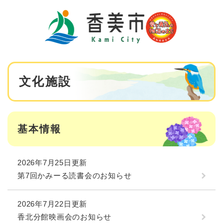
ペ
メニューを飛ばして本文へ
ー
ジ
の
先
頭
で
本
す
文化施設
文
。
基本情報
2026年7月25日更新
第7回かみーる読書会のお知らせ
2026年7月22日更新
香北分館映画会のお知らせ