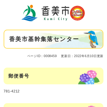
ペ
メニューを飛ばして本文へ
ー
ジ
の
先
頭
で
本
す
香美市基幹集落センター
文
。
ページID：0008459
更新日：2022年6月10日更新
郵便番号
781-4212