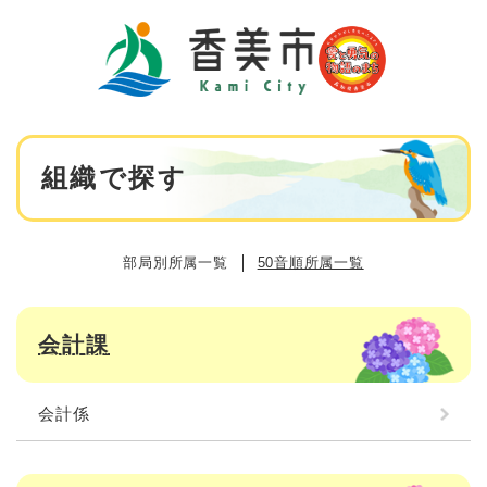
ペ
メニューを飛ばして本文へ
ー
ジ
の
先
頭
で
本
す
組織で探す
文
。
部局別所属一覧
50音順所属一覧
会計課
会計係