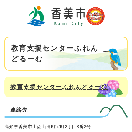
ペ
メニューを飛ばして本文へ
ー
ジ
の
先
頭
で
本
す
教育支援センターふれん
文
。
どるーむ
教育支援センターふれんどるーむ
連絡先
高知県香美市土佐山田町宝町2丁目3番3号