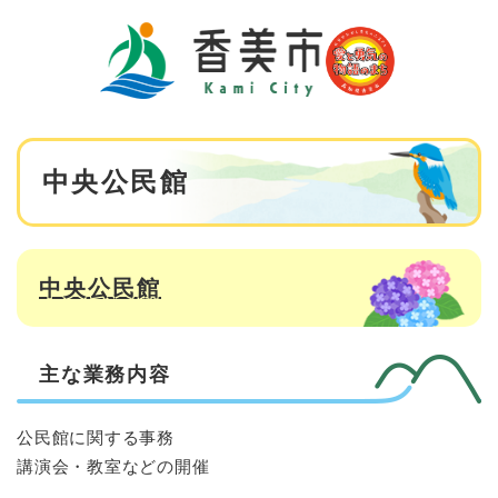
ペ
メニューを飛ばして本文へ
ー
ジ
の
先
頭
で
本
す
中央公民館
文
。
中央公民館
主な業務内容
公民館に関する事務
講演会・教室などの開催