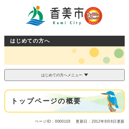
ペ
メニューを飛ばして本文へ
ー
ジ
の
先
頭
で
はじめての方へ
す
。
はじめての方へメニュー
本
トップページの概要
文
ページID：0000103
更新日：2012年8月8日更新