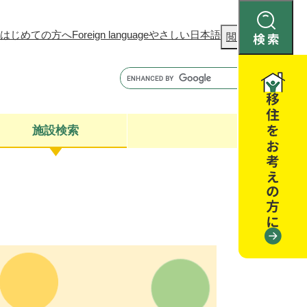
はじめての方へ
Foreign language
やさしい日本語
検
閲覧補助
索
施設検索
康
聴
閉じる
閉じる
全・消費者安全
閉じる
閉じる
閉じる