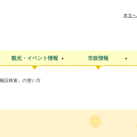
メニューを飛ばして本文へ
本文へ
観光・イベント情報
市政情報
施設検索」の使い方
税金
建設・上下水道
コミュニティ・まちづくり
保険・年金
ごみ・環境
条例・規則
医療・健
税金
広報・広
教育
その他
生涯学習・文化財
人権
救急・消防
防災・災害
防犯・安
市役所・施設案内