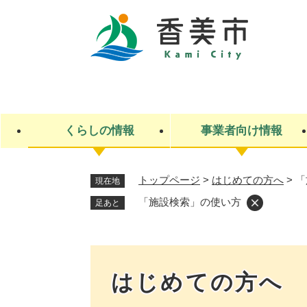
ペ
ー
ジ
の
先
キ
頭
ー
で
ワ
す
ー
くらしの情報
事業者向け情報
。
ド
検
索
トップページ
>
はじめての方へ
>
「
現在地
ライフステージ
入札・契約
観光スポット・観光施設
市政
施設検索
住民票・戸籍
産業振興
イベント・お祭り・特産品
市政への参加
「施設検索」の使い方
足あと
福祉
広告
掲示場
子ども
保険
水道・下水道
ごみ・環境・動物
住宅・土地
交通情報
はじめての方へ