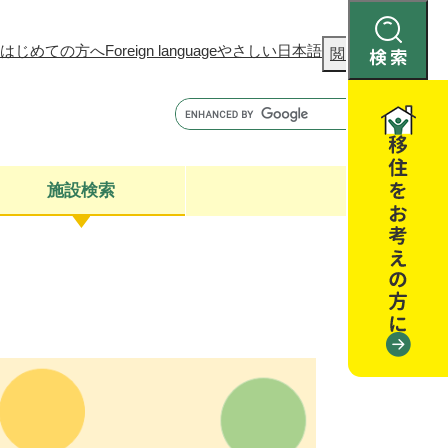
はじめての方へ
Foreign language
やさしい日本語
検
閲覧補助
索
施設検索
康
聴
閉じる
閉じる
全・消費者安全
閉じる
閉じる
閉じる