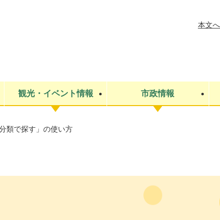
メニューを飛ばして本文へ
本文へ
観光・イベント情報
市政情報
分類で探す」の使い方
税金
建設・上下水道
コミュニティ・まちづくり
保険・年金
ごみ・環境
条例・規則
医療・健
税金
広報・広
教育
その他
生涯学習・文化財
人権
救急・消防
防災・災害
防犯・安
市役所・施設案内