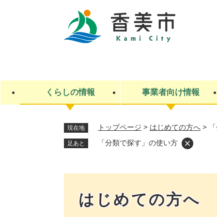
ペ
ー
ジ
の
先
キ
頭
ー
で
ワ
す
ー
くらしの情報
事業者向け情報
。
ド
検
索
トップページ
>
はじめての方へ
>
「
現在地
ライフステージ
入札・契約
観光スポット・観光施設
市政
施設検索
住民票・戸籍
産業振興
イベント・お祭り・特産品
市政への参加
「分類で探す」の使い方
足あと
福祉
広告
掲示場
子ども
保険
水道・下水道
ごみ・環境・動物
住宅・土地
交通情報
はじめての方へ