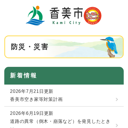
ペ
メニューを飛ばして本文へ
ー
ジ
の
先
頭
で
本
す
防災・災害
文
。
新着情報
2026年7月21日更新
香美市空き家等対策計画
2026年6月19日更新
道路の異常（倒木・崩落など）を発見したとき