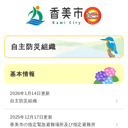
ペ
メニューを飛ばして本文へ
ー
ジ
の
先
頭
で
本
す
自主防災組織
文
。
基本情報
2026年1月14日更新
自主防災組織
2025年12月17日更新
香美市の指定緊急避難場所及び指定避難所