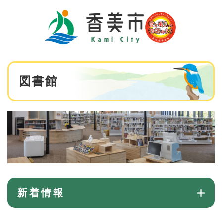
ペ
メニューを飛ばして本文へ
ー
ジ
の
先
頭
で
本
す
図書館
文
。
新着情報