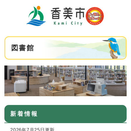
ペ
メニューを飛ばして本文へ
ー
ジ
の
先
頭
で
本
す
図書館
文
。
新着情報
2026年7月25日更新