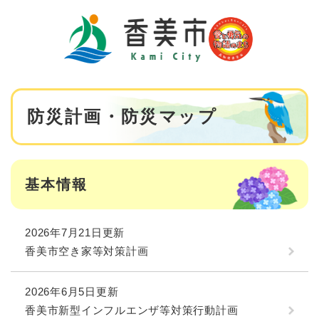
ペ
メニューを飛ばして本文へ
ー
ジ
の
先
頭
で
本
す
防災計画・防災マップ
文
。
基本情報
2026年7月21日更新
香美市空き家等対策計画
2026年6月5日更新
香美市新型インフルエンザ等対策行動計画