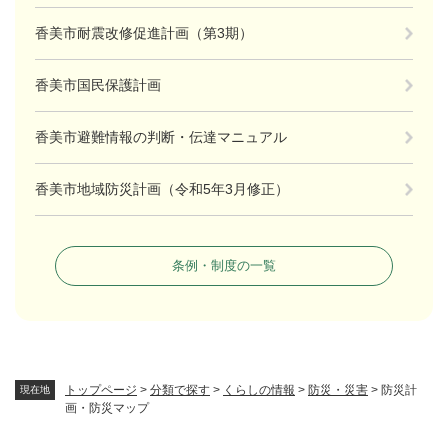
香美市耐震改修促進計画（第3期）
香美市国民保護計画
香美市避難情報の判断・伝達マニュアル
香美市地域防災計画（令和5年3月修正）
条例・制度の一覧
トップページ
>
分類で探す
>
くらしの情報
>
防災・災害
>
防災計
現在地
画・防災マップ