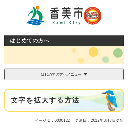
ペ
メニューを飛ばして本文へ
ー
ジ
の
先
頭
で
はじめての方へ
す
。
はじめての方へメニュー
本
文字を拡大する方法
文
ページID：0000122
更新日：2012年8月7日更新