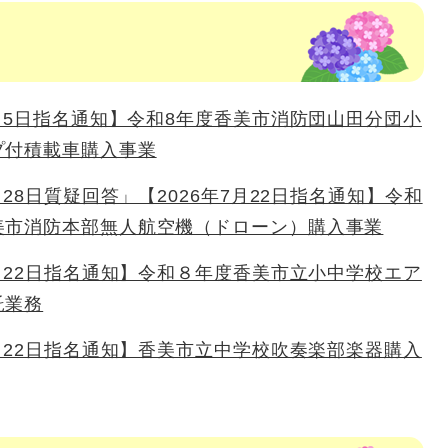
8月5日指名通知】令和8年度香美市消防団山田分団小
プ付積載車購入事業
7月28日質疑回答」【2026年7月22日指名通知】令和
美市消防本部無人航空機（ドローン）購入事業
7月22日指名通知】令和８年度香美市立小中学校エア
託業務
7月22日指名通知】香美市立中学校吹奏楽部楽器購入