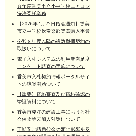
８年度香美市立小中学校エアコン
洗浄委託業務
【2026年7月22日指名通知】香美
市立中学校吹奏楽部楽器購入事業
令和８年度以降の複数単価契約の
取扱いについて
電子入札システムの利用者満足度
アンケート調査の実施について
香美市入札契約情報ポータルサイ
トの稼働開始ついて
【重要】資格審査及び資格確認の
挙証資料について
香美市発注の建設工事における社
会保険等未加入対策について
工期又は請負代金の額に影響を及