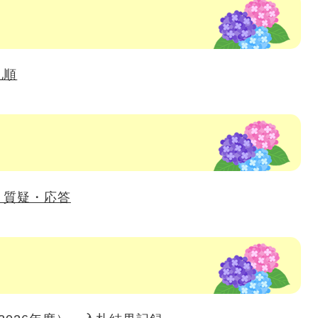
札順
・質疑・応答