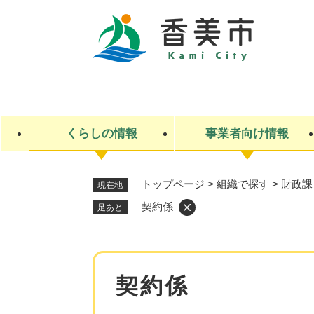
ペ
ー
ジ
の
先
キ
頭
ー
で
ワ
す
ー
くらしの情報
事業者向け情報
。
ド
検
索
トップページ
>
組織で探す
>
財政課
現在地
ライフステージ
入札・契約
観光スポット・観光施設
市政
施設検索
住民票・戸籍
産業振興
イベント・お祭り・特産品
市政への参加
契約係
足あと
福祉
広告
掲示場
子ども
保険
水道・下水道
ごみ・環境・動物
住宅・土地
交通情報
本
契約係
文