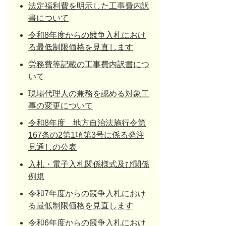
法定福利費を明示した工事費内訳
書について
令和8年度からの競争入札におけ
る最低制限価格を見直します
労務費等記載の工事費内訳書につ
いて
現場代理人の兼務を認める対象工
事の変更について
令和8年度 地方自治法施行令第
167条の2第1項第3号に係る発注
見通しの公表
入札・電子入札関係様式及び関係
例規
令和7年度からの競争入札におけ
る最低制限価格を見直します
令和6年度からの競争入札におけ