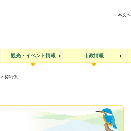
メニューを飛ばして本文へ
本文へ
観光・イベント情報
市政情報
>
契約係
税金
建設・上下水道
コミュニティ・まちづくり
保険・年金
ごみ・環境
条例・規則
医療・健
税金
広報・広
教育
その他
生涯学習・文化財
人権
救急・消防
防災・災害
防犯・安
市役所・施設案内