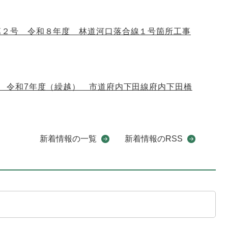
 第２号 令和８年度 林道河口落合線１号箇所工事
7号 令和7年度（繰越） 市道府内下田線府内下田橋
新着情報の一覧
新着情報のRSS