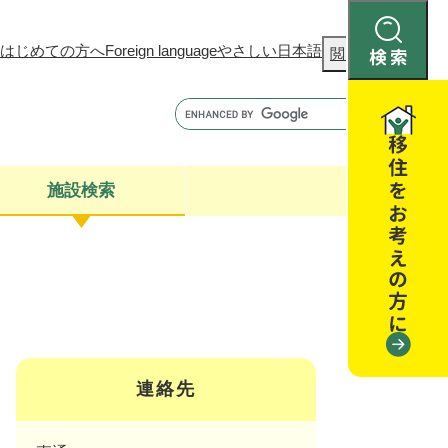
はじめての方へ
Foreign language
やさしい日本語
検
閲覧補助
索
施設検索
康
聴
閉じる
閉じる
全・消費者安全
閉じる
閉じる
連絡先
閉じる