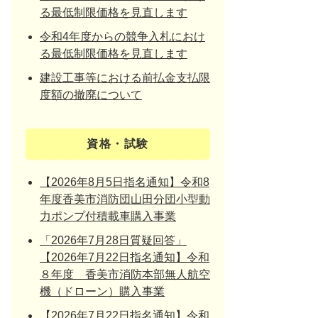
る最低制限価格を見直します
令和4年度からの競争入札におけ
る最低制限価格を見直します
建設工事等における前払金支払限
度額の撤廃について
資格・試験
【2026年8月5日指名通知】令和8
年度香美市消防団山田分団小型動
力ポンプ付積載車購入事業
「2026年7月28日質疑回答」
【2026年7月22日指名通知】令和
８年度 香美市消防本部無人航空
機（ドローン）購入事業
【2026年7月22日指名通知】令和