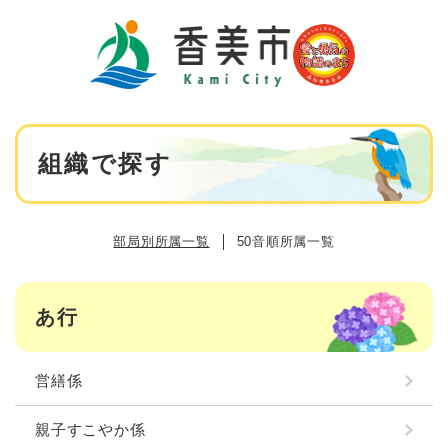
ペ
メニューを飛ばして本文へ
ー
ジ
の
先
頭
で
本
す
組織で探す
文
。
部局別所属一覧
50音順所属一覧
あ行
営繕係
親子すこやか係