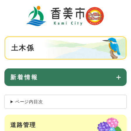
ペ
メニューを飛ばして本文へ
ー
ジ
の
先
頭
で
本
す
土木係
文
。
新着情報
ページ内目次
道路管理