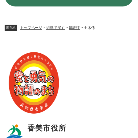
トップページ
>
組織で探す
>
建設課
>
土木係
現在地
香美市役所