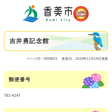
ペ
メニューを飛ばして本文へ
ー
ジ
の
先
頭
で
本
す
吉井勇記念館
文
。
ページID：0008831
更新日：2020年11月19日更新
郵便番号
781-4247