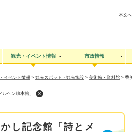
メニューを飛ばして本文へ
本文へ
観光・イベント情報
市政情報
・イベント情報
>
観光スポット・観光施設
>
美術館・資料館
>
香
税金
建設・上下水道
コミュニティ・まちづくり
保険・年金
ごみ・環境
条例・規則
医療・健
税金
広報・広
教育
その他
生涯学習・文化財
人権
メルヘン絵本館」
救急・消防
防災・災害
防犯・安
市役所・施設案内
たかし記念館「詩とメ