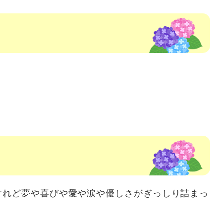
けれど夢や喜びや愛や涙や優しさがぎっしり詰まっ