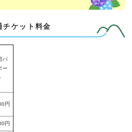
通チケット料金
間パ
ポー
ト
00円
00円