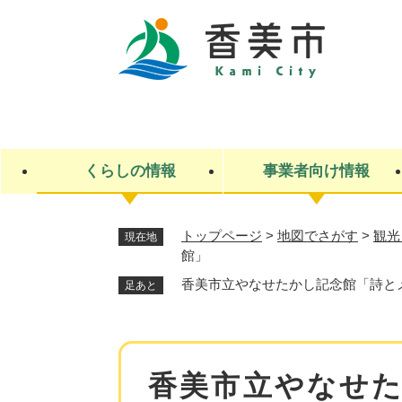
ペ
ー
ジ
の
先
キ
頭
ー
で
ワ
す
ー
くらしの情報
事業者向け情報
。
ド
検
索
トップページ
>
地図でさがす
>
観光
現在地
館」
ライフステージ
入札・契約
観光スポット・観光施設
市政
施設検索
住民票・戸籍
産業振興
イベント・お祭り・特産品
市政への参加
福祉
広告
掲示場
子ども
保険
香美市立やなせたかし記念館「詩と
足あと
水道・下水道
ごみ・環境・動物
住宅・土地
交通情報
本
香美市立やなせ
文