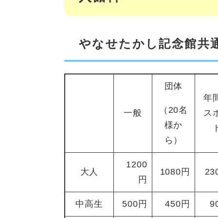
やなせたかし記念館共
団体
年
（20名
一般
ス
様か
ら）
1200
大人
1080円
23
円
中高生
500円
450円
9