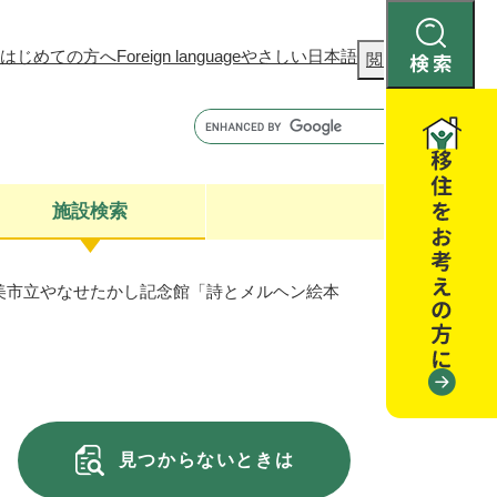
はじめての方へ
Foreign language
やさしい日本語
検
閲覧補助
索
施設検索
美市立やなせたかし記念館「詩とメルヘン絵本
康
聴
閉じる
閉じる
全・消費者安全
閉じる
閉じる
閉じる
見つからないときは