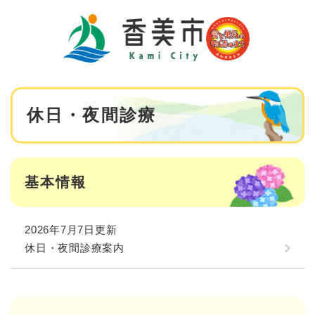
ペ
メニューを飛ばして本文へ
ー
ジ
の
先
頭
で
本
す
休日・夜間診療
文
。
基本情報
2026年7月7日更新
休日・夜間診療案内