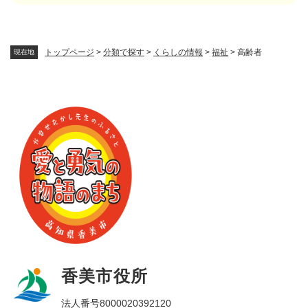
トップページ
>
分類で探す
>
くらしの情報
>
福祉
>
高齢者
現在地
香美市役所
法人番号8000020392120