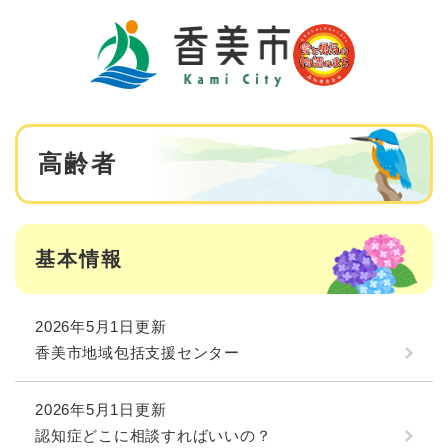
ペ
メニューを飛ばして本文へ
ー
ジ
の
先
頭
で
本
す
高齢者
文
。
基本情報
2026年5月1日更新
香美市地域包括支援センター
2026年5月1日更新
認知症どこに相談すればいいの？