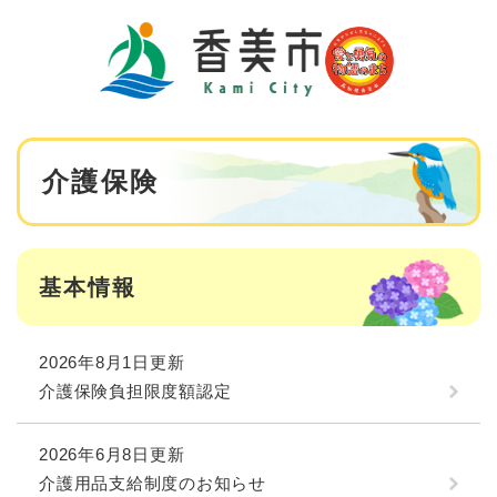
ペ
メニューを飛ばして本文へ
ー
ジ
の
先
頭
で
本
す
介護保険
文
。
基本情報
2026年8月1日更新
介護保険負担限度額認定
2026年6月8日更新
介護用品支給制度のお知らせ