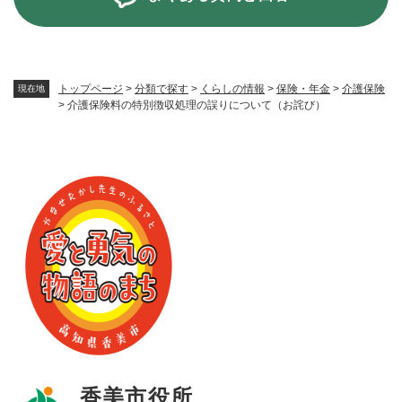
トップページ
>
分類で探す
>
くらしの情報
>
保険・年金
>
介護保険
現在地
>
介護保険料の特別徴収処理の誤りについて（お詫び）
香美市役所