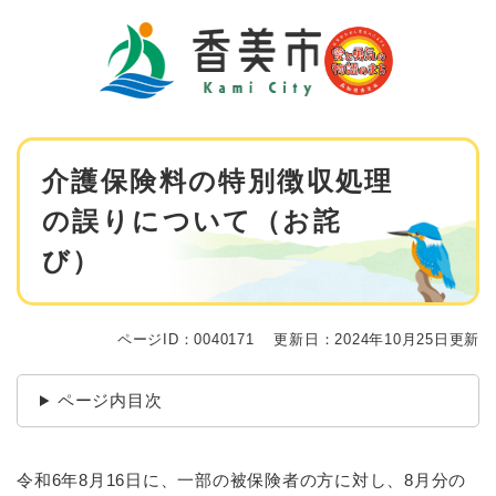
ペ
メニューを飛ばして本文へ
ー
ジ
の
先
頭
で
本
す
介護保険料の特別徴収処理
文
。
の誤りについて（お詫
び）
ページID：0040171
更新日：2024年10月25日更新
ページ内目次
令和6年8月16日に、一部の被保険者の方に対し、8月分の