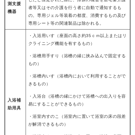
測支援
者等又はその介護を行う者に自動で通知するも
機器
の。専用ジェル等装着の都度、消費するもの及び
専用シート等の関連製品は除かれる。
・入浴用いす（座面の高さ約35ｃｍ以上またはリ
クライニング機能を有するもの）
・浴槽用手すり（浴槽の縁に挟み込んで固定する
もの）
・浴槽内いす（浴槽内において利用することがで
きるもの）
・入浴台（浴槽の縁にかけて浴槽への出入りを容
入浴補
易にすることができるもの）
助用具
・浴室内すのこ（浴室内に置いて浴室の床の段差
が解消できるもの）