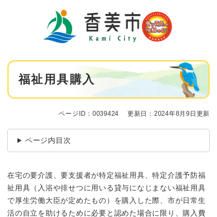
ペ
メニューを飛ばして本文へ
ー
ジ
の
先
頭
で
本
す
福祉用具購入
文
。
ページID：0039424
更新日：2024年8月9日更新
ページ内目次
在宅の要介護、要支援者が特定福祉用具、特定介護予防福
祉用具（入浴や排せつに用いる貸与になじまない福祉用具
で厚生労働大臣が定めたもの）を購入した際、市が日常生
活の自立を助けるために必要と認めた場合に限り、購入費