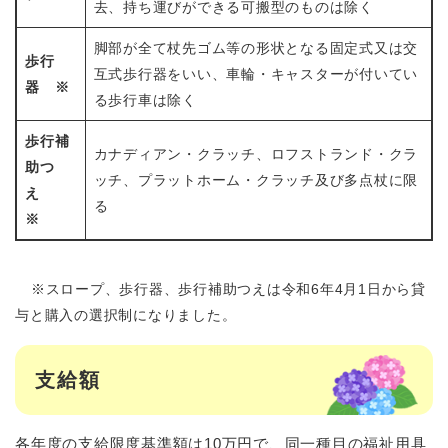
去、持ち運びができる可搬型のものは除く
脚部が全て杖先ゴム等の形状となる固定式又は交
歩行
互式歩行器をいい、車輪・キャスターが付いてい
器
※
る歩行車は除く
歩行補
カナディアン・クラッチ、ロフストランド・クラ
助つ
ッチ、プラットホーム・クラッチ及び多点杖に限
え
る
※
※スロープ、歩行器、歩行補助つえは令和6年4月1日から貸
与と購入の選択制になりました。
支給額
各年度の支給限度基準額は10万円で、同一種目の福祉用具