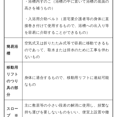
・浴槽内すのこ（浴槽の中に置いて浴槽の底面の
高さを補うもの）
・入浴用介助ベルト（居宅要介護者等の身体に直
接巻き付けて使用するもので、浴槽への出入り等
を容易に介助することができるもの）
空気式又は折りたたみ式等で容易に移動できるも
簡易浴
のであって、取水または排水のために工事を伴わ
槽
ないもの
移動用
リフト
身体に適合するもので、移動用リフトに連結可能
のつり
なもの
具の部
分
主に敷居等の小さい段差の解消に使用し、頻繁な
スロー
持ち運びを要しないものをいい、便宜上設置や撤
プ ※