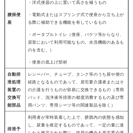
・洋式便器の上に置いて高さを補うもの
腰掛便
・電動式またはスプリング式で便座から立ち上が
座
る際に補助できる機能を有しているもの
・ポータブルトイレ（便座、バケツ等からなり、
居室において利用可能なもの。水洗機能のあるも
のを含む。）
・便座の底上げ部材
自動排
レシーバー、チューブ、タンク等のうち尿や便の
泄処理
経路となるものであって、居宅要介護者またはそ
装置の
の介護を行うものが容易に交換できるもの（専用
交換可
パッド、洗浄液等排泄の都度消費するもの及び専
能部品
用パンツ、専用シーツ等の関連製品を除く）
利用者が常時装着した上で、膀胱内の状態を感知
し、尿量を推定するものであって、一定の量に達
排泄予
したと推定された際に、排尿の機会を居宅要介護