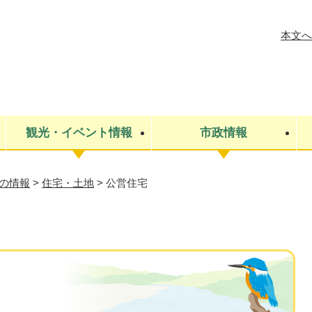
メニューを飛ばして本文へ
本文へ
観光・イベント情報
市政情報
の情報
>
住宅・土地
>
公営住宅
税金
建設・上下水道
コミュニティ・まちづくり
保険・年金
ごみ・環境
条例・規則
医療・健
税金
広報・広
教育
その他
生涯学習・文化財
人権
救急・消防
防災・災害
防犯・安
市役所・施設案内