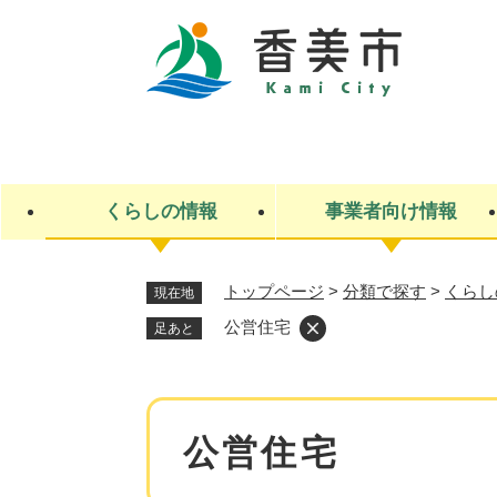
ペ
ー
ジ
の
先
キ
頭
ー
で
ワ
す
ー
くらしの情報
事業者向け情報
。
ド
検
索
トップページ
>
分類で探す
>
くらし
現在地
ライフステージ
入札・契約
観光スポット・観光施設
市政
施設検索
住民票・戸籍
産業振興
イベント・お祭り・特産品
市政への参加
公営住宅
足あと
福祉
広告
掲示場
子ども
保険
水道・下水道
ごみ・環境・動物
住宅・土地
交通情報
本
公営住宅
文