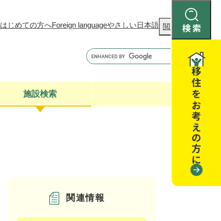
はじめての方へ
Foreign language
やさしい日本語
検
閲覧補助
索
施設検索
康
聴
閉じる
閉じる
全・消費者安全
閉じる
閉じる
関連情報
閉じる