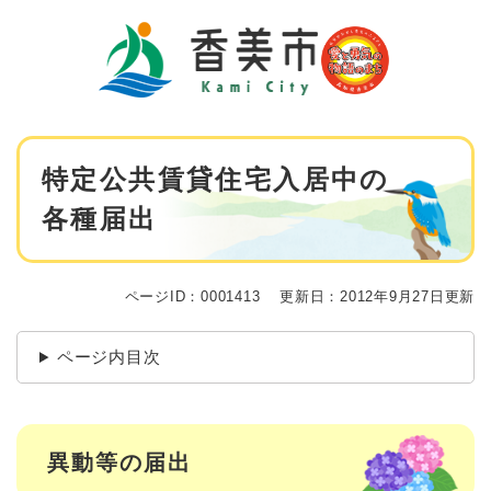
ペ
メニューを飛ばして本文へ
ー
ジ
の
先
頭
で
本
す
特定公共賃貸住宅入居中の
文
。
各種届出
ページID：0001413
更新日：2012年9月27日更新
ページ内目次
異動等の届出