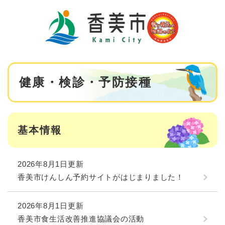
ペ
メニューを飛ばして本文へ
ー
ジ
の
先
頭
で
本
す
健康・検診・予防接種
文
。
基本情報
2026年8月1日更新
香美市けんしん予約サイトがはじまりました！
2026年8月1日更新
香美市食生活改善推進協議会の活動