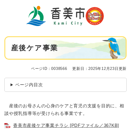
ペ
メニューを飛ばして本文へ
ー
ジ
の
先
頭
で
本
す
産後ケア事業
文
。
ページID：0038566
更新日：2025年12月23日更新
ページ内目次
産後のお母さんの心身のケアと育児の支援を目的に、相
談や授乳指導等が受けられる事業です。
香美市産後ケア事業チラシ [PDFファイル／367KB]