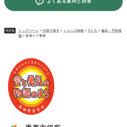
よくある質問と回答
トップページ
>
分類で探す
>
くらしの情報
>
子ども
>
健診・予防接
現在地
種
>
産後ケア事業