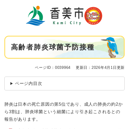
ペ
メニューを飛ばして本文へ
ー
ジ
の
先
頭
で
本
す
高齢者肺炎球菌予防接種
文
。
ページID：0039964
更新日：2026年4月1日更新
ページ内目次
肺炎は日本の死亡原因の第5位であり、成人の肺炎の約2か
ら3割は、肺炎球菌という細菌により引き起こされるとの
報告があります。