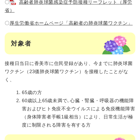
〇
高齢者肺炎球菌感染症予防接種リーフレット（厚労
省）
〇
厚生労働省ホームページ「高齢者の肺炎球菌ワクチン」
対象者
接種日当日に香美市に住民登録があり、今までに肺炎球菌
ワクチン（23価肺炎球菌ワクチン）を接種したことがな
く、
65歳の方
60歳以上65歳未満で､心臓・腎臓・呼吸器の機能障
害およびヒト免疫不全ウイルスによる免疫機能障害
（身体障害者手帳1級相当）により、日常生活が極
度に制限される障害を有する方