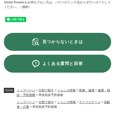
Adobe Readerをお持ちでない方は、バナーのリンク先からダウンロードして
ください。（無料）
見つからないときは
よくある質問と回答
トップページ
>
分類で探す
>
くらしの情報
>
医療・健康
>
健康・検
現在地
診・予防接種
>
帯状疱疹予防接種
トップページ
>
分類で探す
>
くらしの情報
>
ライフステージ
>
高齢
者・介護
>
帯状疱疹予防接種