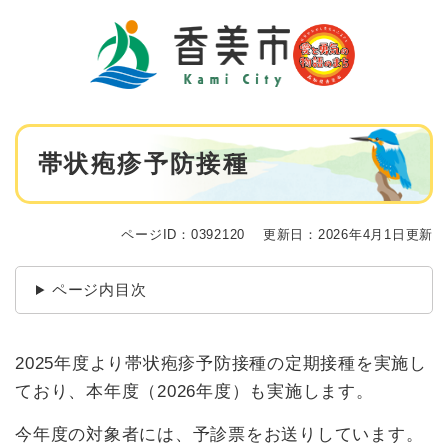
ペ
メニューを飛ばして本文へ
ー
ジ
の
先
頭
で
本
す
帯状疱疹予防接種
文
。
ページID：0392120
更新日：2026年4月1日更新
ページ内目次
2025年度より帯状疱疹予防接種の定期接種を実施し
ており、本年度（2026年度）も実施します。
今年度の対象者には、予診票をお送りしています。