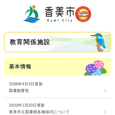
ペ
メニューを飛ばして本文へ
ー
ジ
の
先
頭
で
本
す
教育関係施設
文
。
基本情報
2026年6月3日更新
図書館要覧
2023年1月20日更新
香美市立図書館各種様式について