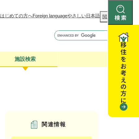
はじめての方へ
Foreign language
やさしい日本語
検
閲覧補助
索
施設検索
康
聴
閉じる
閉じる
全・消費者安全
閉じる
閉じる
関連情報
閉じる