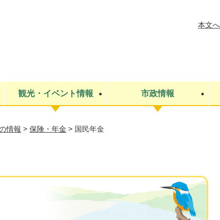
メニューを飛ばして本文へ
本文へ
観光・イベント情報
市政情報
の情報
>
保険・年金
>
国民年金
税金
建設・上下水道
コミュニティ・まちづくり
保険・年金
ごみ・環境
条例・規則
医療・健
税金
広報・広
教育
その他
生涯学習・文化財
人権
救急・消防
防災・災害
防犯・安
市役所・施設案内