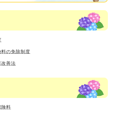
度
険料の免除制度
算改善法
保険料