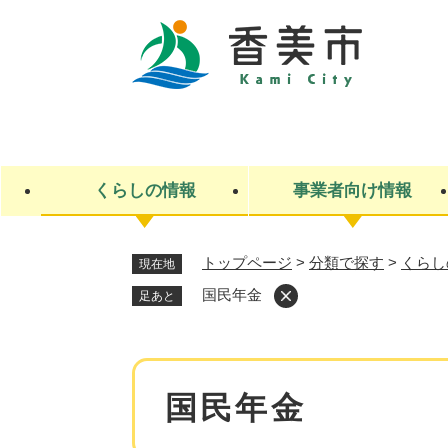
ペ
ー
ジ
の
先
キ
頭
ー
で
ワ
す
ー
くらしの情報
事業者向け情報
。
ド
検
索
トップページ
>
分類で探す
>
くらし
現在地
ライフステージ
入札・契約
観光スポット・観光施設
市政
施設検索
住民票・戸籍
産業振興
イベント・お祭り・特産品
市政への参加
国民年金
足あと
福祉
広告
掲示場
子ども
保険
水道・下水道
ごみ・環境・動物
住宅・土地
交通情報
本
国民年金
文