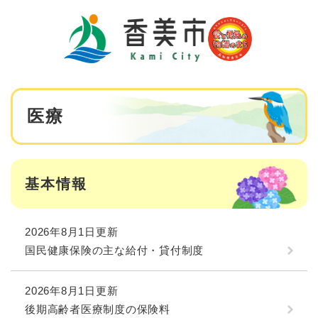
ペ
メニューを飛ばして本文へ
ー
ジ
の
先
頭
で
本
す
医療
文
。
基本情報
2026年8月1日更新
国民健康保険の主な給付・貸付制度
2026年8月1日更新
後期高齢者医療制度の保険料