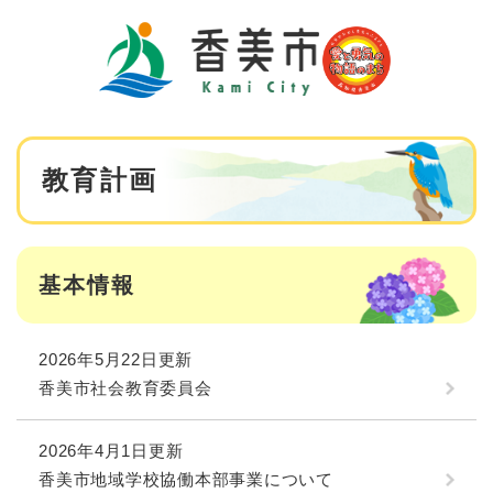
ペ
メニューを飛ばして本文へ
ー
ジ
の
先
頭
で
本
す
教育計画
文
。
基本情報
2026年5月22日更新
香美市社会教育委員会
2026年4月1日更新
香美市地域学校協働本部事業について