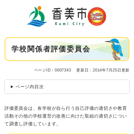
ペ
メニューを飛ばして本文へ
ー
ジ
の
先
頭
で
本
す
学校関係者評価委員会
文
。
ページID：0007343
更新日：2014年7月25日更新
ページ内目次
評価委員会は、各学校が自ら行う自己評価の適切さや教育
活動その他の学校運営の改善に向けた取組の適切さについ
て調査し評価しています。