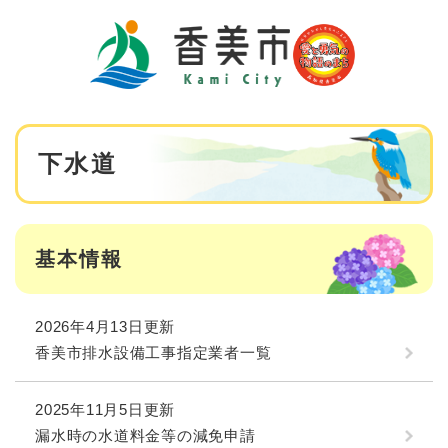
ペ
メニューを飛ばして本文へ
ー
ジ
の
先
頭
で
本
す
下水道
文
。
基本情報
2026年4月13日更新
香美市排水設備工事指定業者一覧
2025年11月5日更新
漏水時の水道料金等の減免申請