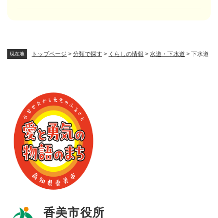
トップページ
>
分類で探す
>
くらしの情報
>
水道・下水道
>
下水道
現在地
香美市役所