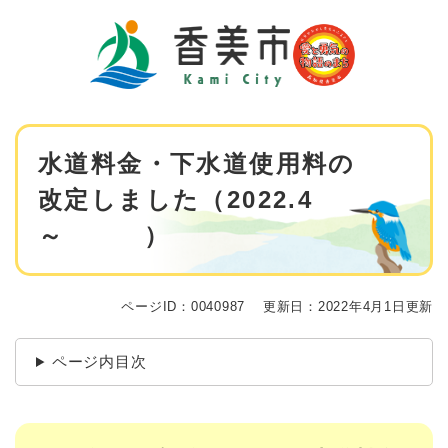
ペ
メニューを飛ばして本文へ
ー
ジ
の
先
頭
で
本
す
水道料金・下水道使用料の
文
。
改定しました（2022.4
～ ）
ページID：0040987
更新日：2022年4月1日更新
ページ内目次