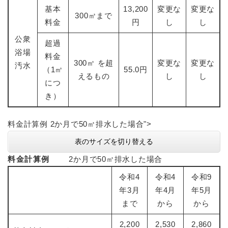
基本
13,200
変更な
変更な
300㎥まで
料金
円
し
し
公衆
超過
浴場
料金
300㎥ を超
変更な
変更な
汚水
（1㎥
55.0円
えるもの
し
し
につ
き）
料金計算例 2か月で50㎥排水した場合">
表のサイズを切り替える
料金計算例
2か月で50㎥排水した場合
令和4
令和4
令和9
年3月
年4月
年5月
まで
から
から
2,200
2,530
2,860