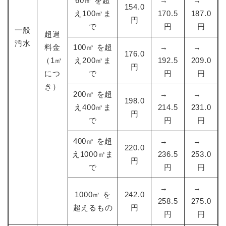
60㎥ を超
→
→
154.0
え100㎥ま
170.5
187.0
円
で
円
円
一般
超過
汚水
料金
100㎥ を超
→
→
176.0
（1㎥
え200㎥ま
192.5
209.0
円
につ
で
円
円
き）
200㎥ を超
→
→
198.0
え400㎥ま
214.5
231.0
円
で
円
円
400㎥ を超
→
→
220.0
え1000㎥ま
236.5
253.0
円
で
円
円
→
→
1000㎥ を
242.0
258.5
275.0
超えるもの
円
円
円