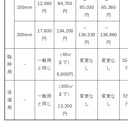
12,980
84,700
150mm
85,030
85,360
円
円
円
円
→
→
17,600
134,200
200mm
134,530
134,860
円
円
円
円
（40㎥
臨
一般用
変更な
変更な
154.
まで）
時
－
と同じ
し
し
円
用
6,600円
（300㎥
浴
まで）
一般用
変更な
変更な
55.
場
－
と同じ
し
し
円
13,200
用
円