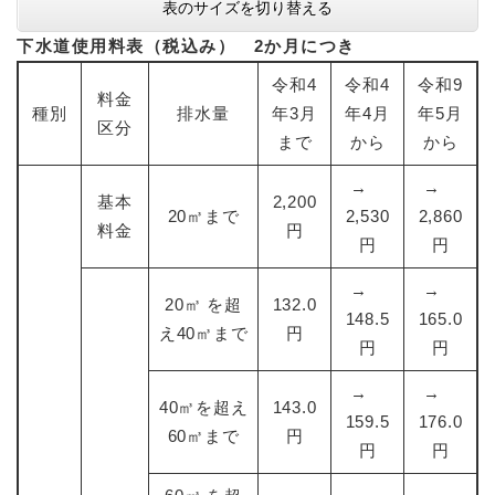
表のサイズを切り替える
下水道使用料表（税込み） 2か月につき
令和4
令和4
令和9
料金
種別
排水量
年3月
年4月
年5月
区分
まで
から
から
→
→
基本
2,200
20㎥まで
2,530
2,860
料金
円
円
円
→
→
20㎥ を超
132.0
148.5
165.0
え40㎥まで
円
円
円
→
→
40㎥を超え
143.0
159.5
176.0
60㎥まで
円
円
円