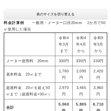
表のサイズを切り替える
料金計算例
一般用・メーター口径20mm 2か月で50
㎥使用した場合
令和4
令和4
令和9
年3月
年4月
年5月
まで
から
から
メーター使用料 20mm
330円
330円
330円
1,760
2,090
2,420
基本料金 20㎥まで
円
円
円
超過料金 20㎥を超え50
2,970
3,465
3,960
㎥まで（超過料金×30㎥）
円
円
円
5,060
5,885
6,710
合計
円
円
円