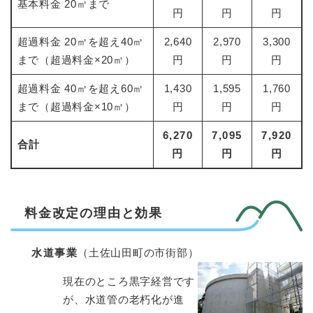
基本料金 20㎥まで
円
円
円
超過料金 20㎥を超え40㎥
2,640
2,970
3,300
まで（超過料金×20㎥）
円
円
円
超過料金 40㎥を超え60㎥
1,430
1,595
1,760
まで（超過料金×10㎥）
円
円
円
6,270
7,095
7,920
合計
円
円
円
料金改定の理由と効果
水道事業
（土佐山田町の市街部）
現在のところ黒字経営です
が、水道管の老朽化が進