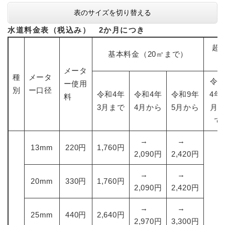
表のサイズを切り替える
水道料金表（税込み） 2か月につき
超
基本料金（20㎥まで）
メータ
種
メータ
令
ー使用
別
ー口径
令和4年
令和4年
令和9年
4年
料
3月まで
4月から
5月から
月
で
→
→
13mm
220円
1,760円
2,090円
2,420円
→
→
20mm
330円
1,760円
2,090円
2,420円
→
→
25mm
440円
2,640円
2,970円
3,300円