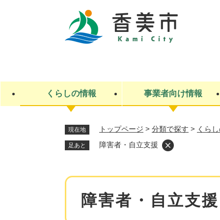
ペ
ー
ジ
の
先
キ
頭
ー
で
ワ
す
ー
くらしの情報
事業者向け情報
。
ド
検
索
トップページ
>
分類で探す
>
くらし
現在地
ライフステージ
入札・契約
観光スポット・観光施設
市政
施設検索
住民票・戸籍
産業振興
イベント・お祭り・特産品
市政への参加
障害者・自立支援
足あと
福祉
広告
掲示場
子ども
保険
水道・下水道
ごみ・環境・動物
住宅・土地
交通情報
本
障害者・自立支援
文