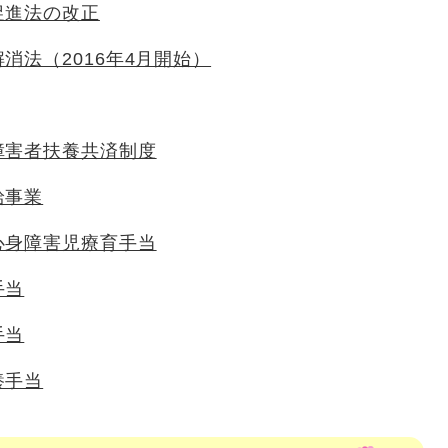
促進法の改正
消法（2016年4月開始）
障害者扶養共済制度
給事業
心身障害児療育手当
手当
手当
養手当