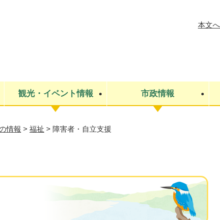
メニューを飛ばして本文へ
本文へ
観光・イベント情報
市政情報
の情報
>
福祉
>
障害者・自立支援
税金
建設・上下水道
コミュニティ・まちづくり
保険・年金
ごみ・環境
条例・規則
医療・健
税金
広報・広
教育
その他
生涯学習・文化財
人権
救急・消防
防災・災害
防犯・安
市役所・施設案内