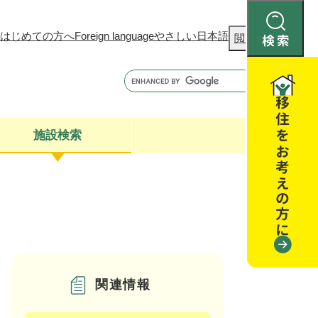
はじめての方へ
Foreign language
やさしい日本語
検
閲覧補助
索
施設検索
康
聴
閉じる
閉じる
全・消費者安全
閉じる
閉じる
関連情報
閉じる