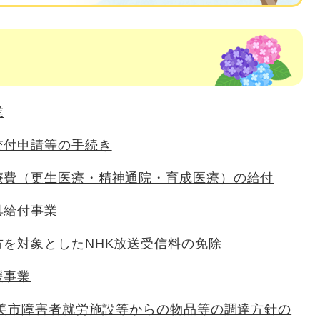
業
交付申請等の手続き
療費（更生医療・精神通院・育成医療）の給付
具給付事業
方を対象としたNHK放送受信料の免除
援事業
香美市障害者就労施設等からの物品等の調達方針の