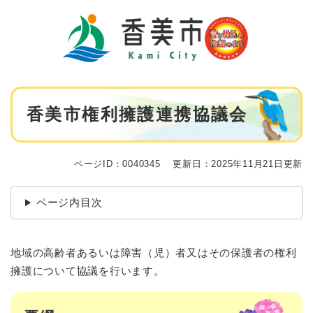
ペ
メニューを飛ばして本文へ
ー
ジ
の
先
頭
で
本
す
香美市権利擁護連携協議会
文
。
ページID：0040345
更新日：2025年11月21日更新
ページ内目次
地域の高齢者あるいは障害（児）者又はその保護者の権利
擁護について協議を行います。