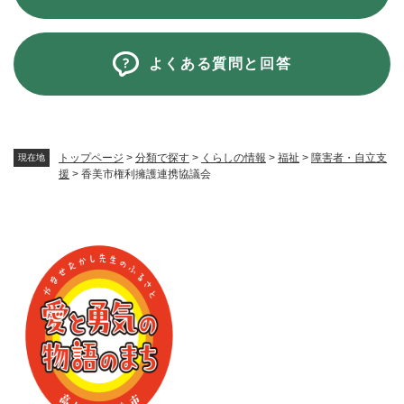
よくある質問と回答
トップページ
>
分類で探す
>
くらしの情報
>
福祉
>
障害者・自立支
現在地
援
>
香美市権利擁護連携協議会