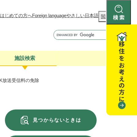
はじめての方へ
Foreign language
やさしい日本語
検
閲覧補助
索
施設検索
K放送受信料の免除
康
聴
閉じる
閉じる
全・消費者安全
閉じる
閉じる
見つからないときは
閉じる