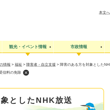
メニューを飛ばして本文へ
本文へ
観光・イベント情報
市政情報
の情報
>
福祉
>
障害者・自立支援
>
障害のある方を対象としたNH
税金
建設・上下水道
コミュニティ・まちづくり
保険・年金
ごみ・環境
条例・規則
医療・健
税金
広報・広
受信料の免除
教育
その他
生涯学習・文化財
人権
救急・消防
防災・災害
防犯・安
市役所・施設案内
象としたNHK放送