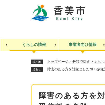
ペ
ー
ジ
の
先
キ
頭
ー
で
ワ
す
ー
くらしの情報
事業者向け情報
。
ド
検
索
トップページ
>
分類で探す
>
くらし
現在地
ライフステージ
入札・契約
観光スポット・観光施設
市政
施設検索
住民票・戸籍
産業振興
イベント・お祭り・特産品
市政への参加
障害のある方を対象としたNHK放送
足あと
福祉
広告
掲示場
子ども
保険
水道・下水道
ごみ・環境・動物
住宅・土地
交通情報
本
障害のある方を対
文