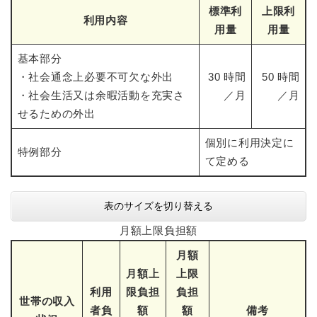
標準利
上限利
利用内容
用量
用量
基本部分
・社会通念上必要不可欠な外出
30 時間
50 時間
・社会生活又は余暇活動を充実さ
／月
／月
せるための外出
個別に利用決定に
特例部分
て定める
表のサイズを切り替える
月額上限負担額
月額
月額上
上限
利用
限負担
負担
世帯の収入
者負
額
額
備考