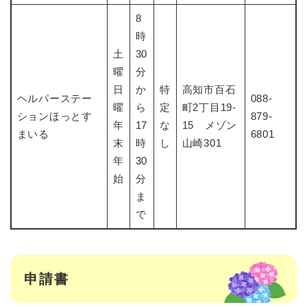
8
時
土
30
曜
分
日
か
特
高知市百石
ヘルパーステー
088-
曜
ら
定
町2丁目19-
ションほっとす
879-
年
17
な
15 メゾン
まいる
6801
末
時
し
山崎301
年
30
始
分
ま
で
申請書