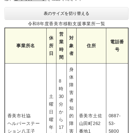
表のサイズを切り替える
令和8年度香美市移動支援事業所一覧
営
休
対
業
電話番
事業所名
所
象
住所
時
号
日
者
間
身
体
8
障
時
害
土
30
者
曜
分
知
日
か
香美市社協
的
香美市土佐
0887-
曜
ら
ヘルパーステー
障
山田町262
53-
年
17
ション八王子
害
番地1
5800