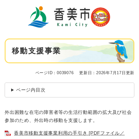
ペ
メニューを飛ばして本文へ
ー
ジ
の
先
頭
で
本
す
移動支援事業
文
。
ページID：0039076
更新日：2026年7月17日更新
ページ内目次
外出困難な在宅の障害者等の生活行動範囲の拡大及び社会
参加のため、外出時の移動を支援します。
香美市移動支援事業利用の手引き [PDFファイル／