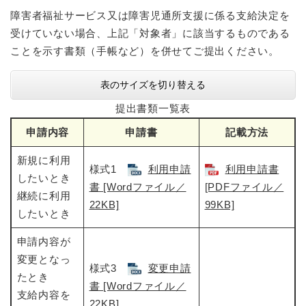
障害者福祉サービス又は障害児通所支援に係る支給決定を
受けていない場合、上記「対象者」に該当するものである
ことを示す書類（手帳など）を併せてご提出ください。
表のサイズを切り替える
提出書類一覧表
申請内容
申請書
記載方法
新規に利用
様式1
利用申請
利用申請書
したいとき
書 [Wordファイル／
[PDFファイル／
継続に利用
22KB]
99KB]
したいとき
申請内容が
変更となっ
様式3
変更申請
たとき
書 [Wordファイル／
支給内容を
22KB]