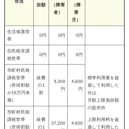
状況
担額
（障害
（障
者）
害
児）
生活保護世
0円
0円
0円
帯
住民税非課
0円
0円
0円
税世帯
市町村民税
課税世帯
経費
標準利用量を超
9,300
4,600
（所得割額
の1
過して利用した
円
円
が16万円未
割
分は、
満）
月額上限負担額
の提供外
市町村民税
課税世帯
経費
上限利用料を超
37,200
4,600
（所得割額
の1
過して利用した