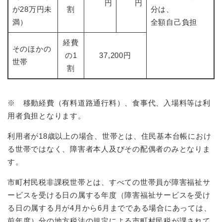
円
円
が28万円未
割
分は、
満）
全額自己負担
経費
そのほかの
の1
37,200円
世帯
割
※ 移動経費（有料道路通行料）、食事代、入場料等は利
用者負担となります。
利用者が18歳以上の場合、世帯とは、住民基本台帳におけ
る世帯ではなく、障害者本人及びその配偶者のみとなりま
す。
市町村民税非課税世帯とは、すべての世帯員が障害福祉サ
ービスを受ける日の属する年度（障害福祉サービスを受け
る日の属する月が4月から6月までである場合にあっては、
前年度）分の地方税法の規定による市町村民税が課されて