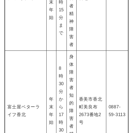
末
時
者
年
15
精
始
分
神
ま
障
で
害
者
身
体
8
障
時
害
30
者
分
知
年
か
香美市香北
的
富士屋ベターラ
末
ら
町美良布
0887-
障
イフ香北
年
17
2673番地2
59-3113
害
始
時
号
者
30