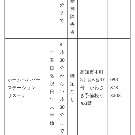
精
分
神
ま
障
で
害
者
8
土
時
曜
30
日
分
高知市本町
曜
か
特
ホームヘルパー
3丁目6番37
088-
祝
ら
定
ステーション
号 かわさ
873-
日
17
な
サステナ
き予備校ビ
3303
年
時
し
ル3階
末
30
年
分
始
ま
で