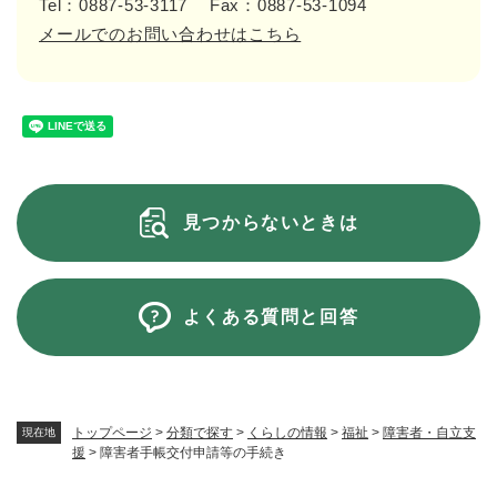
Tel：0887-53-3117
Fax：0887-53-1094
メールでのお問い合わせはこちら
見つからないときは
よくある質問と回答
トップページ
>
分類で探す
>
くらしの情報
>
福祉
>
障害者・自立支
現在地
援
>
障害者手帳交付申請等の手続き