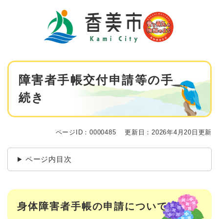
ペ
メニューを飛ばして本文へ
ー
ジ
の
先
頭
で
本
す
障害者手帳交付申請等の手
文
。
続き
ページID：0000485
更新日：2026年4月20日更新
ページ内目次
身体障害者手帳の申請について