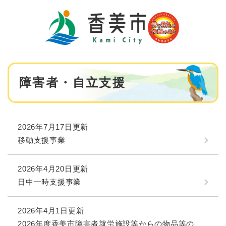
ペ
メニューを飛ばして本文へ
ー
ジ
の
先
頭
で
本
す
障害者・自立支援
文
。
2026年7月17日更新
移動支援事業
2026年4月20日更新
日中一時支援事業
2026年4月1日更新
2026年度香美市障害者就労施設等からの物品等の