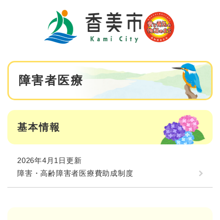
ペ
メニューを飛ばして本文へ
ー
ジ
の
先
頭
で
本
す
障害者医療
文
。
基本情報
2026年4月1日更新
障害・高齢障害者医療費助成制度