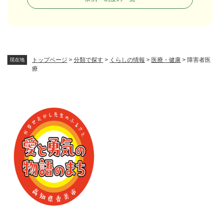
トップページ
>
分類で探す
>
くらしの情報
>
医療・健康
>
障害者医
現在地
療