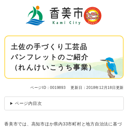
ペ
メニューを飛ばして本文へ
ー
ジ
の
先
頭
で
本
す
土佐の手づくり工芸品
文
。
パンフレットのご紹介
（れんけいこうち事業）
ページID：0019893
更新日：2018年12月18日更新
ページ内目次
香美市では、高知市ほか県内33市町村と地方自治法に基づ