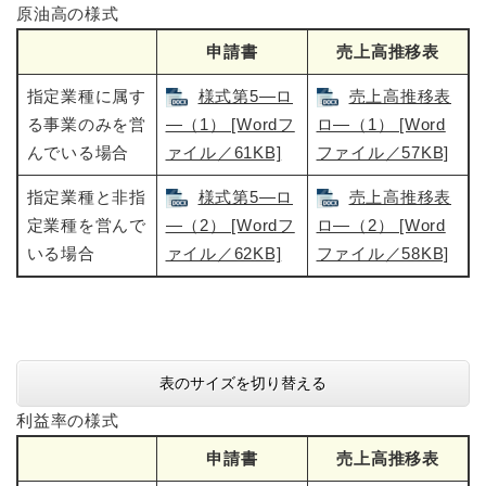
原油高の様式
申請書
売上高推移表
指定業種に属す
様式第5―ロ
売上高推移表
る事業のみを営
―（1） [Wordフ
ロ―（1） [Word
んでいる場合
ァイル／61KB]
ファイル／57KB]
指定業種と非指
様式第5―ロ
売上高推移表
定業種を営んで
―（2） [Wordフ
ロ―（2） [Word
いる場合
ァイル／62KB]
ファイル／58KB]
表のサイズを切り替える
利益率の様式
申請書
売上高推移表