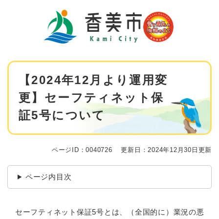
ペ
メニューを飛ばして本文へ
ー
ジ
の
先
頭
で
本
す
【2024年12月より運用変
文
。
更】セーフティネット保
証5号について
ページID：0040726
更新日：2024年12月30日更新
ページ内目次
セーフティネット保証5号とは、（全国的に）業況の悪