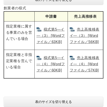
創業者の様式
申請書
売上高推移表
指定業種に属す
様式第5―イ
売上高推移表
る事業のみを営
―（3） [Wordフ
イ―（3） [Word
んでいる場合
ァイル／63KB]
ファイル／56KB]
指定業種と非指
様式第5―イ
売上高推移表
定業種を営んで
―（4） [Wordフ
イ―（4） [Word
いる場合
ァイル／60KB]
ファイル／57KB]
表のサイズを切り替える